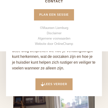
CONTACT
ook katten kunnen hier last van hebben. Dieren
zijn sociale wezens en hechten zich sterk aan
PLAN EEN SESSIE
hun mensen. Wanneer ze alleen worden gelaten,
kunnen sommige huisdieren intense stress en
angst ervaren. Het herkennen van
©Maureen Liemburg
verlatingsangst en het begrijpen van de
Disclaimer
Algemene voorwaarden
oorzaken kan je helpen om je dier te
Website door OnlineChamp
ondersteunen en hun welzijn te verbeteren. In
deze blog bespreken we hoe je verlatingsangst
kunt herkennen, wat de oorzaken zijn en hoe je
je huisdier kunt helpen zich rustiger en veiliger te
voelen wanneer ze alleen zijn.
LEES VERDER